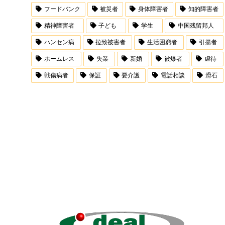
フードバンク
被災者
身体障害者
知的障害者
精神障害者
子ども
学生
中国残留邦人
ハンセン病
拉致被害者
生活困窮者
引揚者
ホームレス
失業
新婚
被爆者
虐待
戦傷病者
保証
要介護
電話相談
滑石