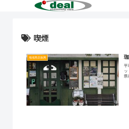
喫煙
地域商店振興
平
ッ
県