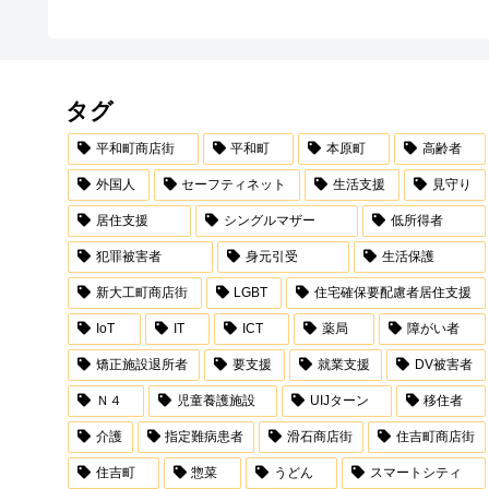
タグ
平和町商店街
平和町
本原町
高齢者
外国人
セーフティネット
生活支援
見守り
居住支援
シングルマザー
低所得者
犯罪被害者
身元引受
生活保護
新大工町商店街
LGBT
住宅確保要配慮者居住支援
IoT
IT
ICT
薬局
障がい者
矯正施設退所者
要支援
就業支援
DV被害者
Ｎ４
児童養護施設
UIJターン
移住者
介護
指定難病患者
滑石商店街
住吉町商店街
住吉町
惣菜
うどん
スマートシティ