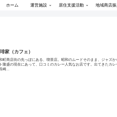
ホーム
運営施設
居住支援活動
地域商店振
珈琲家（カフェ）
和町商店街の先っぽにある、喫茶店。昭和のムードそのまま、ジャズか
ト隆盛の現在にあって、口コミのカレー人気なお店です。出てきたカレ
長崎...