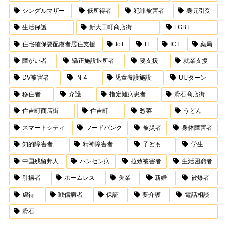
シングルマザー
低所得者
犯罪被害者
身元引受
生活保護
新大工町商店街
LGBT
住宅確保要配慮者居住支援
IoT
IT
ICT
薬局
障がい者
矯正施設退所者
要支援
就業支援
DV被害者
Ｎ４
児童養護施設
UIJターン
移住者
介護
指定難病患者
滑石商店街
住吉町商店街
住吉町
惣菜
うどん
スマートシティ
フードバンク
被災者
身体障害者
知的障害者
精神障害者
子ども
学生
中国残留邦人
ハンセン病
拉致被害者
生活困窮者
引揚者
ホームレス
失業
新婚
被爆者
虐待
戦傷病者
保証
要介護
電話相談
滑石