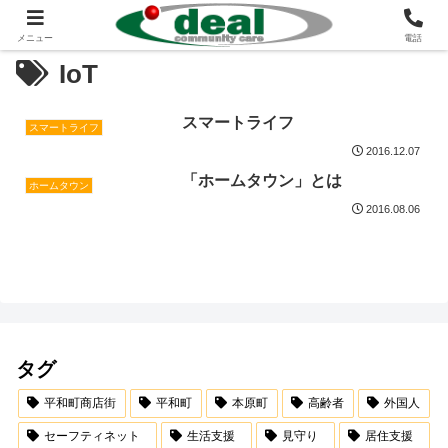
メニュー
電話
IoT
スマートライフ
スマートライフ
2016.12.07
「ホームタウン」とは
ホームタウン
2016.08.06
タグ
平和町商店街
平和町
本原町
高齢者
外国人
セーフティネット
生活支援
見守り
居住支援