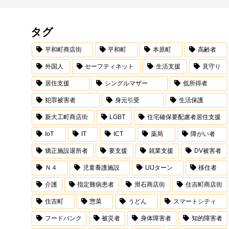
タグ
平和町商店街
平和町
本原町
高齢者
外国人
セーフティネット
生活支援
見守り
居住支援
シングルマザー
低所得者
犯罪被害者
身元引受
生活保護
新大工町商店街
LGBT
住宅確保要配慮者居住支援
IoT
IT
ICT
薬局
障がい者
矯正施設退所者
要支援
就業支援
DV被害者
Ｎ４
児童養護施設
UIJターン
移住者
介護
指定難病患者
滑石商店街
住吉町商店街
住吉町
惣菜
うどん
スマートシティ
フードバンク
被災者
身体障害者
知的障害者