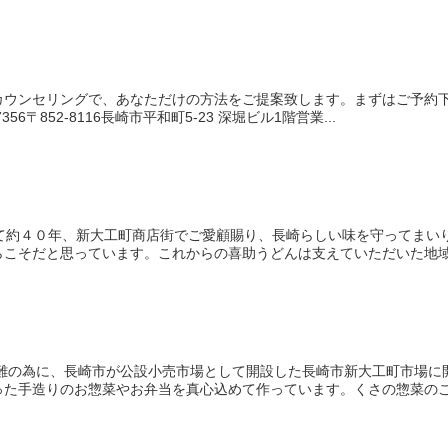
カウンセリングで、あなただけの方法をご提案致します。まずはご予約
7356〒852-8116長崎市平和町5-23 深堀ビル1階営業...
して約４０年、新大工町商店街でご愛顧賜り、長崎らしい味を守ってまい
こそだと思っています。これからの喜助うどんは支えていただいた地域の
糧難の為に、長崎市が公設小売市場として開設した長崎市新大工町市場に
た手造りのお惣菜やお弁当を真心込めて作っています。くさの惣菜のこだ