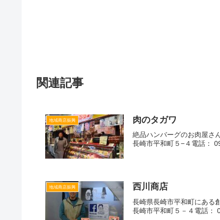
関連記事
肉のタガワ
地域商店振興
絶品ハンバーグのお肉屋さん
長崎市平和町５−４電話： 095-
西川商店
地域商店振興
長崎県長崎市平和町にある創
長崎市平和町５－４電話： 09