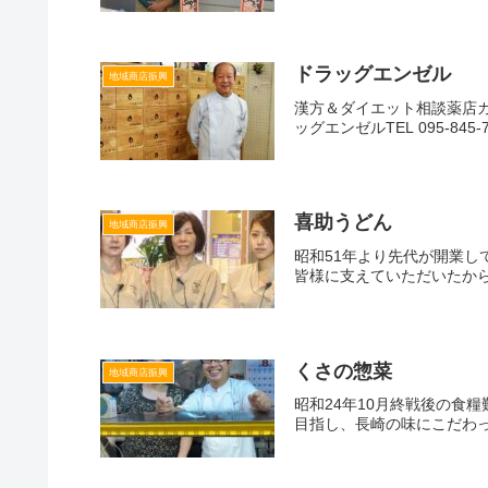
ドラッグエンゼル
地域商店振興
漢方＆ダイエット相談薬店
ッグエンゼルTEL 095-845-
喜助うどん
地域商店振興
昭和51年より先代が開業
皆様に支えていただいたから
くさの惣菜
地域商店振興
昭和24年10月終戦後の食
目指し、長崎の味にこだわっ