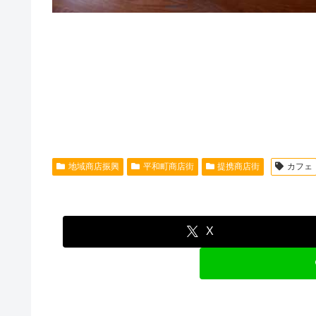
地域商店振興
平和町商店街
提携商店街
カフェ
X