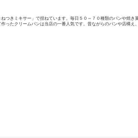
きねつきミキサー」で捏ねています。毎日５０～７０種類のパンや焼き
作ったクリームパンは当店の一番人気です。昔ながらのパンや店構え、店