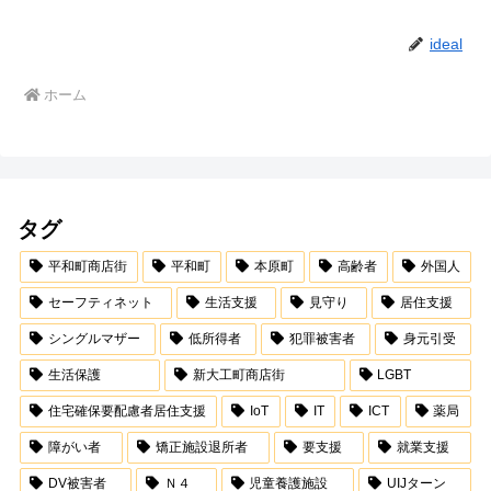
ideal
ホーム
タグ
平和町商店街
平和町
本原町
高齢者
外国人
セーフティネット
生活支援
見守り
居住支援
シングルマザー
低所得者
犯罪被害者
身元引受
生活保護
新大工町商店街
LGBT
住宅確保要配慮者居住支援
IoT
IT
ICT
薬局
障がい者
矯正施設退所者
要支援
就業支援
DV被害者
Ｎ４
児童養護施設
UIJターン