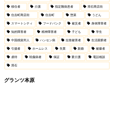
移住者
介護
指定難病患者
滑石商店街
住吉町商店街
住吉町
惣菜
うどん
スマートシティ
フードバンク
被災者
身体障害者
知的障害者
精神障害者
子ども
学生
中国残留邦人
ハンセン病
拉致被害者
生活困窮者
引揚者
ホームレス
失業
新婚
被爆者
虐待
戦傷病者
保証
要介護
電話相談
滑石
グランツ本原