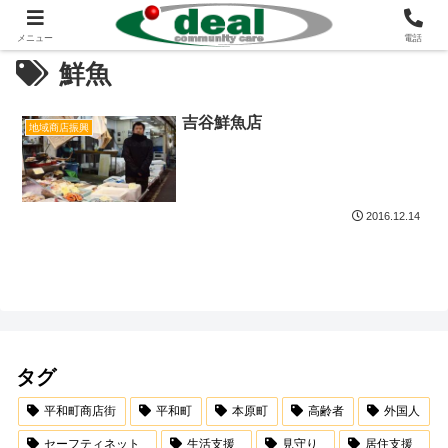
メニュー
電話
鮮魚
吉谷鮮魚店
地域商店振興
2016.12.14
タグ
平和町商店街
平和町
本原町
高齢者
外国人
セーフティネット
生活支援
見守り
居住支援