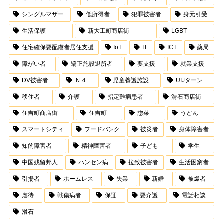
シングルマザー
低所得者
犯罪被害者
身元引受
生活保護
新大工町商店街
LGBT
住宅確保要配慮者居住支援
IoT
IT
ICT
薬局
障がい者
矯正施設退所者
要支援
就業支援
DV被害者
Ｎ４
児童養護施設
UIJターン
移住者
介護
指定難病患者
滑石商店街
住吉町商店街
住吉町
惣菜
うどん
スマートシティ
フードバンク
被災者
身体障害者
知的障害者
精神障害者
子ども
学生
中国残留邦人
ハンセン病
拉致被害者
生活困窮者
引揚者
ホームレス
失業
新婚
被爆者
虐待
戦傷病者
保証
要介護
電話相談
滑石