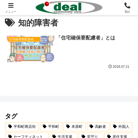
メニュー
電話
知的障害者
「住宅確保要配慮者」とは
住宅確保要配慮者居住支援
2018.07.21
タグ
平和町商店街
平和町
本原町
高齢者
外国人
セーフティネット
生活支援
見守り
居住支援