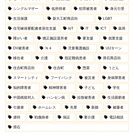
シングルマザー
低所得者
犯罪被害者
身元引受
生活保護
新大工町商店街
LGBT
住宅確保要配慮者居住支援
IoT
IT
ICT
薬局
障がい者
矯正施設退所者
要支援
就業支援
DV被害者
Ｎ４
児童養護施設
UIJターン
移住者
介護
指定難病患者
滑石商店街
住吉町商店街
住吉町
惣菜
うどん
スマートシティ
フードバンク
被災者
身体障害者
知的障害者
精神障害者
子ども
学生
中国残留邦人
ハンセン病
拉致被害者
生活困窮者
引揚者
ホームレス
失業
新婚
被爆者
虐待
戦傷病者
保証
要介護
電話相談
滑石