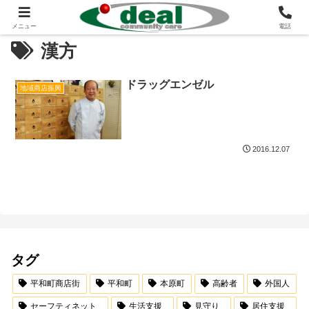
メニュー
電話
漢方
ドラッグエンゼル
地域商店振興
2016.12.07
タグ
平和町商店街
平和町
本原町
高齢者
外国人
セーフティネット
生活支援
見守り
居住支援