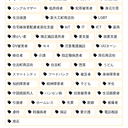
シングルマザー
低所得者
犯罪被害者
身元引受
生活保護
新大工町商店街
LGBT
住宅確保要配慮者居住支援
IoT
IT
ICT
薬局
障がい者
矯正施設退所者
要支援
就業支援
DV被害者
Ｎ４
児童養護施設
UIJターン
移住者
介護
指定難病患者
滑石商店街
住吉町商店街
住吉町
惣菜
うどん
スマートシティ
フードバンク
被災者
身体障害者
知的障害者
精神障害者
子ども
学生
中国残留邦人
ハンセン病
拉致被害者
生活困窮者
引揚者
ホームレス
失業
新婚
被爆者
虐待
戦傷病者
保証
要介護
電話相談
滑石