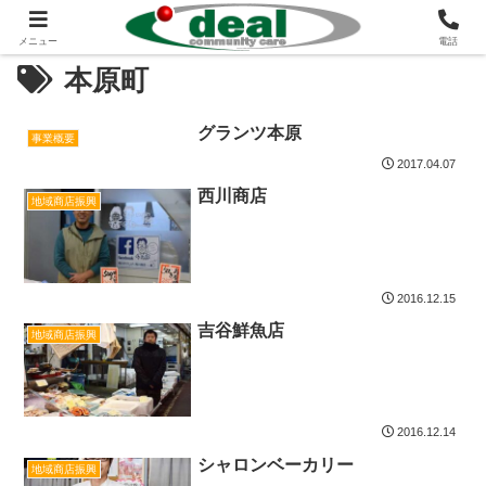
メニュー
電話
本原町
グランツ本原
事業概要
2017.04.07
西川商店
地域商店振興
2016.12.15
吉谷鮮魚店
地域商店振興
2016.12.14
シャロンベーカリー
地域商店振興