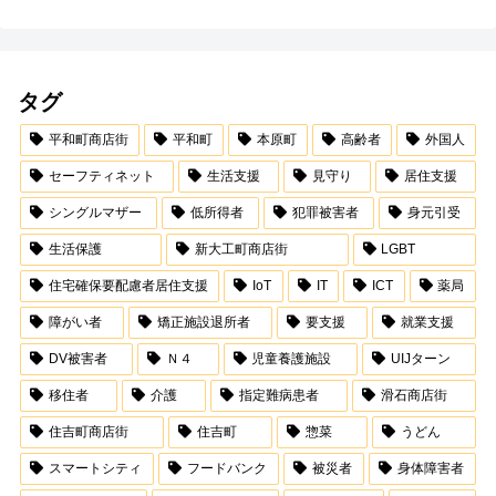
タグ
平和町商店街
平和町
本原町
高齢者
外国人
セーフティネット
生活支援
見守り
居住支援
シングルマザー
低所得者
犯罪被害者
身元引受
生活保護
新大工町商店街
LGBT
住宅確保要配慮者居住支援
IoT
IT
ICT
薬局
障がい者
矯正施設退所者
要支援
就業支援
DV被害者
Ｎ４
児童養護施設
UIJターン
移住者
介護
指定難病患者
滑石商店街
住吉町商店街
住吉町
惣菜
うどん
スマートシティ
フードバンク
被災者
身体障害者