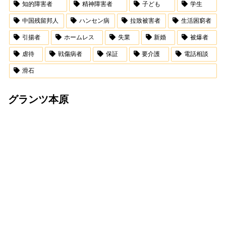
知的障害者
精神障害者
子ども
学生
中国残留邦人
ハンセン病
拉致被害者
生活困窮者
引揚者
ホームレス
失業
新婚
被爆者
虐待
戦傷病者
保証
要介護
電話相談
滑石
グランツ本原