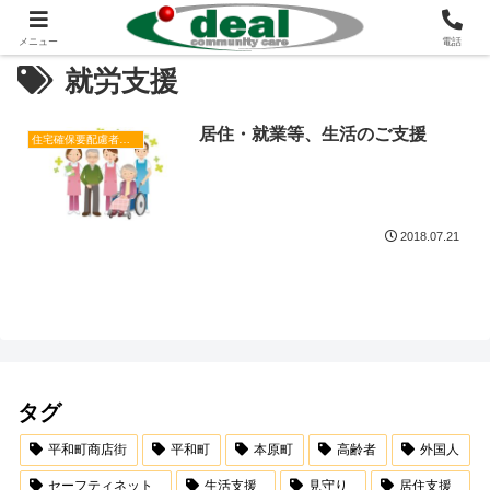
メニュー
電話
就労支援
居住・就業等、生活のご支援
住宅確保要配慮者居住支援
2018.07.21
タグ
平和町商店街
平和町
本原町
高齢者
外国人
セーフティネット
生活支援
見守り
居住支援