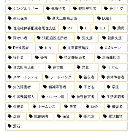
シングルマザー
低所得者
犯罪被害者
身元引受
生活保護
新大工町商店街
LGBT
住宅確保要配慮者居住支援
IoT
IT
ICT
薬局
障がい者
矯正施設退所者
要支援
就業支援
DV被害者
Ｎ４
児童養護施設
UIJターン
移住者
介護
指定難病患者
滑石商店街
住吉町商店街
住吉町
惣菜
うどん
スマートシティ
フードバンク
被災者
身体障害者
知的障害者
精神障害者
子ども
学生
中国残留邦人
ハンセン病
拉致被害者
生活困窮者
引揚者
ホームレス
失業
新婚
被爆者
虐待
戦傷病者
保証
要介護
電話相談
滑石