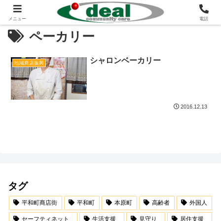
メニュー
電話
ペーカリー
シャロンベーカリー
地域商店振興
2016.12.13
タグ
平和町商店街
平和町
本原町
高齢者
外国人
セーフティネット
生活支援
見守り
居住支援