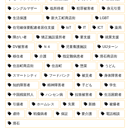
シングルマザー
低所得者
犯罪被害者
身元引受
生活保護
新大工町商店街
LGBT
住宅確保要配慮者居住支援
IoT
IT
ICT
薬局
障がい者
矯正施設退所者
要支援
就業支援
DV被害者
Ｎ４
児童養護施設
UIJターン
移住者
介護
指定難病患者
滑石商店街
住吉町商店街
住吉町
惣菜
うどん
スマートシティ
フードバンク
被災者
身体障害者
知的障害者
精神障害者
子ども
学生
中国残留邦人
ハンセン病
拉致被害者
生活困窮者
引揚者
ホームレス
失業
新婚
被爆者
虐待
戦傷病者
保証
要介護
電話相談
滑石