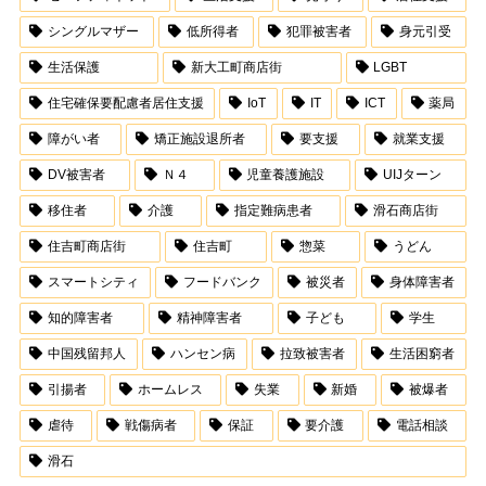
シングルマザー
低所得者
犯罪被害者
身元引受
生活保護
新大工町商店街
LGBT
住宅確保要配慮者居住支援
IoT
IT
ICT
薬局
障がい者
矯正施設退所者
要支援
就業支援
DV被害者
Ｎ４
児童養護施設
UIJターン
移住者
介護
指定難病患者
滑石商店街
住吉町商店街
住吉町
惣菜
うどん
スマートシティ
フードバンク
被災者
身体障害者
知的障害者
精神障害者
子ども
学生
中国残留邦人
ハンセン病
拉致被害者
生活困窮者
引揚者
ホームレス
失業
新婚
被爆者
虐待
戦傷病者
保証
要介護
電話相談
滑石