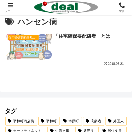
メニュー
電話
ハンセン病
「住宅確保要配慮者」とは
住宅確保要配慮者居住支援
2018.07.21
タグ
平和町商店街
平和町
本原町
高齢者
外国人
セーフティネット
生活支援
見守り
居住支援